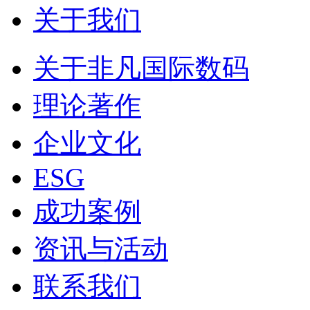
关于我们
关于非凡国际数码
理论著作
企业文化
ESG
成功案例
资讯与活动
联系我们