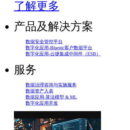
了解更多
产品及解决方案
数据安全管控平台
数字化应用-Bluenic客户数据平台
数字化应用-云捷集成中间件（ESB）
服务
数据治理咨询与实施服务
数据资产入表
数据应用-算法模型 & ML
数字化应用开发