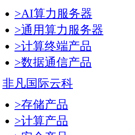
>AI算力服务器
>通用算力服务器
>计算终端产品
>数据通信产品
非凡国际云科
>存储产品
>计算产品