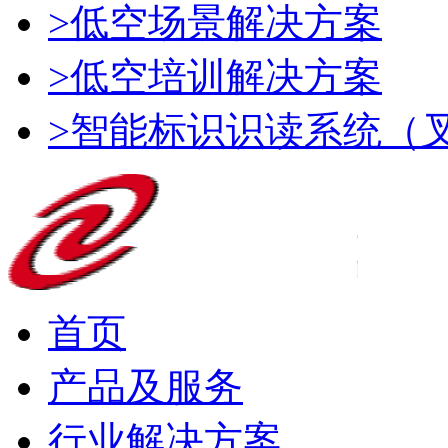
>低空场景解决方案
>低空培训解决方案
>智能标识识读系统（
首页
产品及服务
行业解决方案