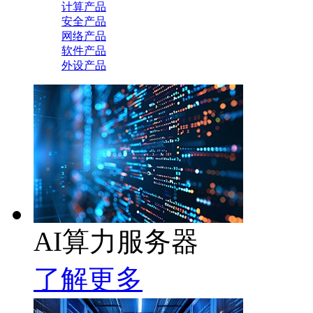
计算产品
安全产品
网络产品
软件产品
外设产品
AI算力服务器
了解更多