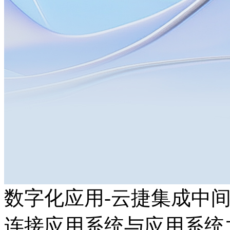
数字化应用-云捷集成中间
连接应用系统与应用系统之间的