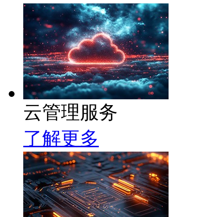
云管理服务
了解更多