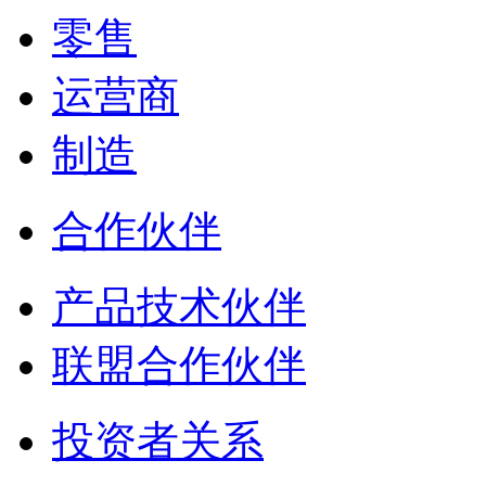
零售
运营商
制造
合作伙伴
产品技术伙伴
联盟合作伙伴
投资者关系