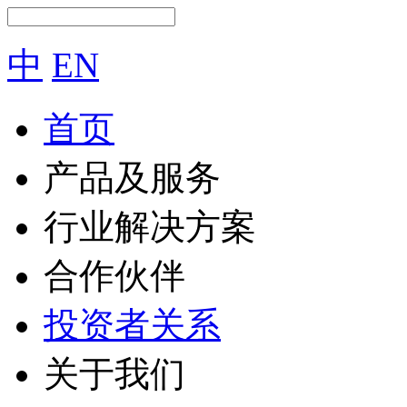
中
EN
首页
产品及服务
行业解决方案
合作伙伴
投资者关系
关于我们