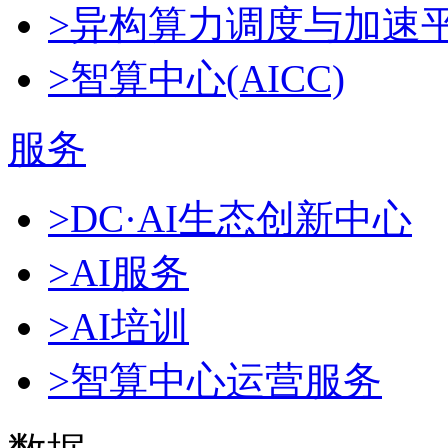
>异构算力调度与加速
>智算中心(AICC)
服务
>DC·AI生态创新中心
>AI服务
>AI培训
>智算中心运营服务