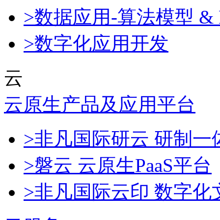
>数据应用-算法模型 & 
>数字化应用开发
云
云原生产品及应用平台
>非凡国际研云 研制
>磐云 云原生PaaS平台
>非凡国际云印 数字化