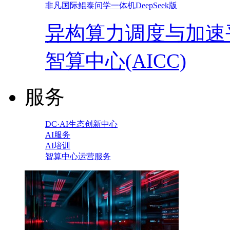
非凡国际鲲泰问学一体机DeepSeek版
异构算力调度与加速
智算中心(AICC)
服务
DC·AI生态创新中心
AI服务
AI培训
智算中心运营服务