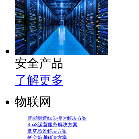
安全产品
了解更多
物联网
智能制造线边搬运解决方案
RaaS运营服务解决方案
低空场景解决方案
低空培训解决方案